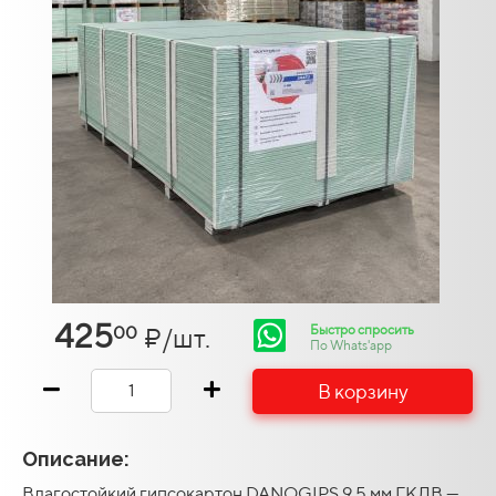
425
Быстро спросить
₽/шт.
00
По Whats'app
В корзину
Описание:
Влагостойкий гипсокартон DANOGIPS 9,5 мм ГКЛВ —