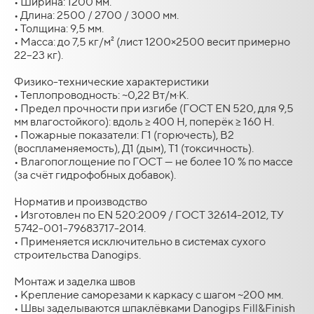
• Ширина: 1200 мм.
• Длина: 2500 / 2700 / 3000 мм.
• Толщина: 9,5 мм.
• Масса: до 7,5 кг/м² (лист 1200×2500 весит примерно
22–23 кг).
Физико-технические характеристики
• Теплопроводность: ~0,22 Вт/м·К.
• Предел прочности при изгибе (ГОСТ EN 520, для 9,5
мм влагостойкого): вдоль ≥ 400 Н, поперёк ≥ 160 Н.
• Пожарные показатели: Г1 (горючесть), В2
(воспламеняемость), Д1 (дым), Т1 (токсичность).
• Влагопоглощение по ГОСТ — не более 10 % по массе
(за счёт гидрофобных добавок).
Норматив и производство
• Изготовлен по EN 520:2009 / ГОСТ 32614-2012, ТУ
5742-001-79683717-2014.
• Применяется исключительно в системах сухого
строительства Danogips.
Монтаж и заделка швов
• Крепление саморезами к каркасу с шагом ~200 мм.
• Швы заделываются шпаклёвками Danogips Fill&Finish