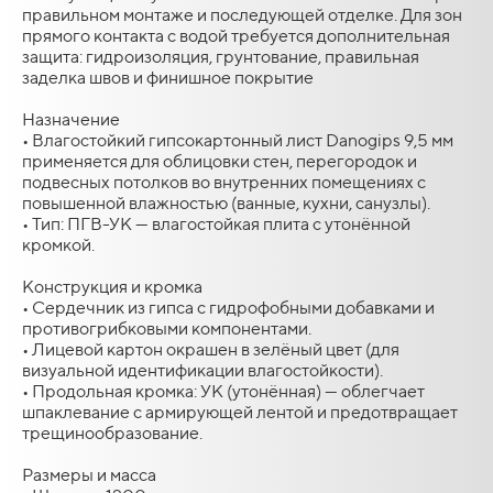
правильном монтаже и последующей отделке. Для зон
прямого контакта с водой требуется дополнительная
защита: гидроизоляция, грунтование, правильная
заделка швов и финишное покрытие
Назначение
• Влагостойкий гипсокартонный лист Danogips 9,5 мм
применяется для облицовки стен, перегородок и
подвесных потолков во внутренних помещениях с
повышенной влажностью (ванные, кухни, санузлы).
• Тип: ПГВ-УК — влагостойкая плита с утонённой
кромкой.
Конструкция и кромка
• Сердечник из гипса с гидрофобными добавками и
противогрибковыми компонентами.
• Лицевой картон окрашен в зелёный цвет (для
визуальной идентификации влагостойкости).
• Продольная кромка: УК (утонённая) — облегчает
шпаклевание с армирующей лентой и предотвращает
трещинообразование.
Размеры и масса