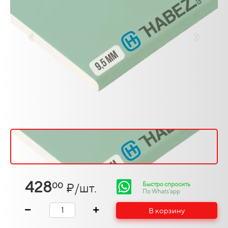
428
Быстро спросить
₽/шт.
00
По Whats'app
В корзину