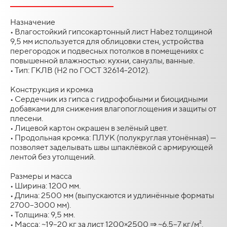
Назначение
• Влагостойкий гипсокартонный лист Habez толщиной
9,5 мм используется для облицовки стен, устройства
перегородок и подвесных потолков в помещениях с
повышенной влажностью: кухни, санузлы, ванные.
• Тип: ГКЛВ (H2 по ГОСТ 32614-2012).
Конструкция и кромка
• Сердечник из гипса с гидрофобными и биоцидными
добавками для снижения влагопоглощения и защиты от
плесени.
• Лицевой картон окрашен в зелёный цвет.
• Продольная кромка: ПЛУК (полукруглая утонённая) —
позволяет заделывать швы шпаклёвкой с армирующей
лентой без утолщений.
Размеры и масса
• Ширина: 1200 мм.
• Длина: 2500 мм (выпускаются и удлинённые форматы
2700–3000 мм).
• Толщина: 9,5 мм.
• Масса: ~19–20 кг за лист 1200×2500 ⇒ ~6,5–7 кг/м².