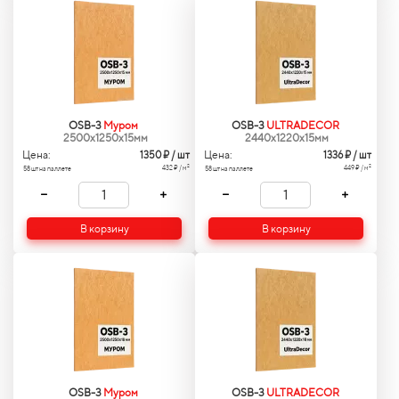
OSB-3
Муром
OSB-3
ULTRADECOR
2500x1250x15мм
2440x1220x15мм
Цена:
Цена:
1350
₽ / шт
1336
₽ / шт
2
2
432 ₽ / м
449 ₽ / м
58 шт на паллете
58 шт на паллете
В корзину
В корзину
OSB-3
Муром
OSB-3
ULTRADECOR