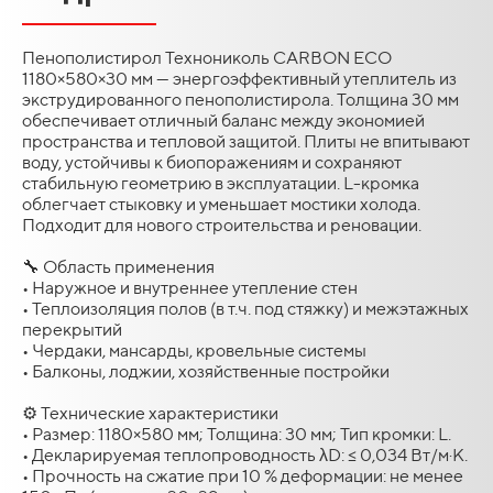
Пенополистирол Технониколь CARBON ECO
1180×580×30 мм — энергоэффективный утеплитель из
экструдированного пенополистирола. Толщина 30 мм
обеспечивает отличный баланс между экономией
пространства и тепловой защитой. Плиты не впитывают
воду, устойчивы к биопоражениям и сохраняют
стабильную геометрию в эксплуатации. L-кромка
облегчает стыковку и уменьшает мостики холода.
Подходит для нового строительства и реновации.
🔧 Область применения
• Наружное и внутреннее утепление стен
• Теплоизоляция полов (в т.ч. под стяжку) и межэтажных
перекрытий
• Чердаки, мансарды, кровельные системы
• Балконы, лоджии, хозяйственные постройки
⚙️ Технические характеристики
• Размер: 1180×580 мм; Толщина: 30 мм; Тип кромки: L.
• Декларируемая теплопроводность λD: ≤ 0,034 Вт/м·К.
• Прочность на сжатие при 10 % деформации: не менее