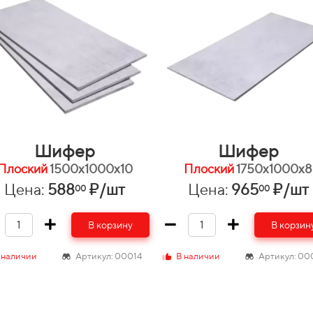
Шифер
Шифер
Плоский
1500х1000х10
Плоский
1750х1000х8
Цена:
588
₽/шт
Цена:
965
₽/шт
00
00
В корзину
В корзин
 наличии
Артикул: 00014
В наличии
Артикул: 00