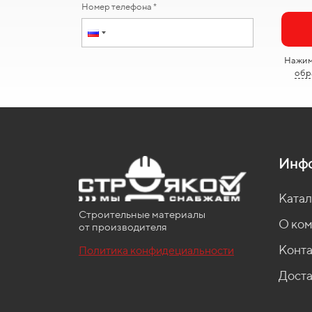
Номер телефона *
Нажима
обр
Инф
Катал
Строительные материалы
О ко
от производителя
Конт
Политика конфидециальности
Доста