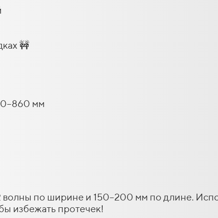
й
ках 🚧
50–860 мм
2 волны по ширине и 150–200 мм по длине. Ис
обы избежать протечек!