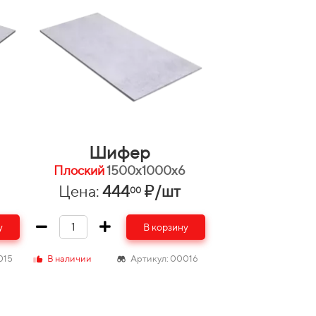
Шифер
Плоский
1500х1000х6
Цена:
444
₽/шт
00
у
В корзину
015
В наличии
Артикул: 00016