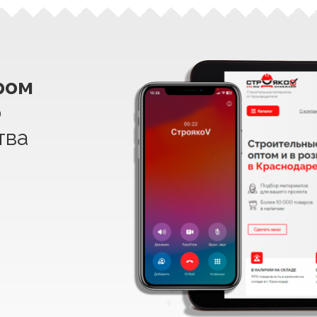
ром
о
тва