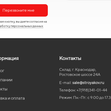
Перезвоните мне
я кнопку, вы даете согласие на
аботку персональных данных
ормация
Контакты
Склад: г. Краснодар,
ог
Ростовское шоссе 24А
мпании
E-mail:
sale@stroyakov.ru
акты
Телефон: +7(918)341-01-44
Режим: Пн.-Пт.: с
9.00
до
17.
вка и оплата