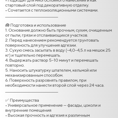
• Подходит для многослойного нанесения и как
стартовый слой под декоративную отделку.
• Сочетается с теплоизоляционными системами.
________________________________________
🧰 Подготовка и использование
1. Основание должно быть прочным, сухим, очищенным
от пыли, грязи и отслаивающихся участков.
2. Перед нанесением рекомендуется грунтовать
поверхность для улучшения адгезии.
3. Сухую смесь засыпать в воду (~4,0–4,5 л на мешок 25
кг) и тщательно перемешать.
4. Выдержать раствор 5–10 минут и перемешать
повторно.
5. Наносить штукатурку шпателем, кельмой или
механизированным способом.
6. Поверхность разровнять правилом, при
необходимости нанести второй слой через 24 часа.
________________________________________
✅ Преимущества
• Универсальное применение — фасады, цоколи и
внутренние помещения
• Высокая прочность и адгезия к различным