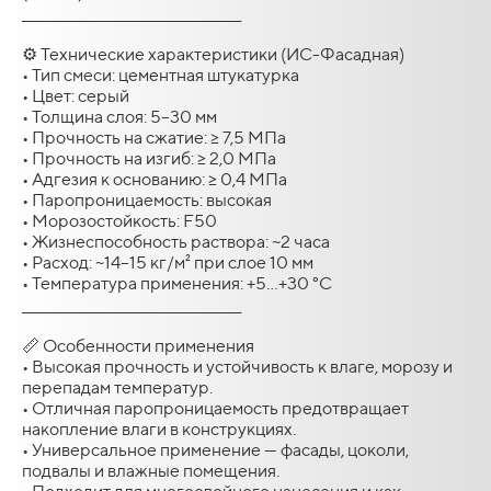
________________________________________
⚙️ Технические характеристики (ИС-Фасадная)
• Тип смеси: цементная штукатурка
• Цвет: серый
• Толщина слоя: 5–30 мм
• Прочность на сжатие: ≥ 7,5 МПа
• Прочность на изгиб: ≥ 2,0 МПа
• Адгезия к основанию: ≥ 0,4 МПа
• Паропроницаемость: высокая
• Морозостойкость: F50
• Жизнеспособность раствора: ~2 часа
• Расход: ~14–15 кг/м² при слое 10 мм
• Температура применения: +5…+30 °C
________________________________________
📏 Особенности применения
• Высокая прочность и устойчивость к влаге, морозу и
перепадам температур.
• Отличная паропроницаемость предотвращает
накопление влаги в конструкциях.
• Универсальное применение — фасады, цоколи,
подвалы и влажные помещения.