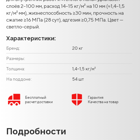
слоёв 2–100 мм, расход 14–15 кг/м² на 10 мм (≈1,4–1,5
кг/м²·мм), жизнеспособность ≥30 мин, прочность на
сжатие ≥16 МПа (28 сут), адгезия ≥0,75 МПа. Цвет —
светло-серый.
Характеристики:
Бренд:
20 кг
Размеры:
Толщина:
1,4–1,5 кг/м²
На поддоне:
54 шт
Бесплатный
Гарантия
расчет доставки
Качества на товар
Подробности