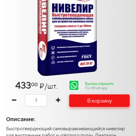
433
Быстро спросить
₽/шт.
00
По Whats'app
В корзину
Описание:
Быстротвердеющий самовыравнивающийся нивелир
для внутренних работ и «тёплого пола». Диапазон