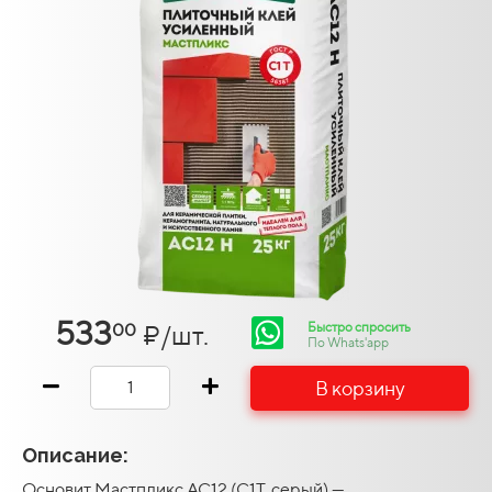
533
Быстро спросить
₽/шт.
00
По Whats'app
В корзину
Описание:
Основит Мастпликс AC12 (C1T, серый) —