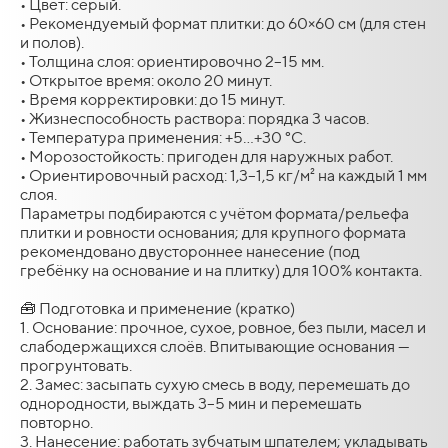
• Цвет: серый.
• Рекомендуемый формат плитки: до 60×60 см (для стен
и полов).
• Толщина слоя: ориентировочно 2–15 мм.
• Открытое время: около 20 минут.
• Время корректировки: до 15 минут.
• Жизнеспособность раствора: порядка 3 часов.
• Температура применения: +5…+30 °C.
• Морозостойкость: пригоден для наружных работ.
• Ориентировочный расход: 1,3–1,5 кг/м² на каждый 1 мм
слоя.
Параметры подбираются с учётом формата/рельефа
плитки и ровности основания; для крупного формата
рекомендовано двустороннее нанесение (под
гребёнку на основание и на плитку) для 100% контакта.
🧰 Подготовка и применение (кратко)
1. Основание: прочное, сухое, ровное, без пыли, масел и
слабодержащихся слоёв. Впитывающие основания —
прогрунтовать.
2. Замес: засыпать сухую смесь в воду, перемешать до
однородности, выждать 3–5 мин и перемешать
повторно.
3. Нанесение: работать зубчатым шпателем; укладывать