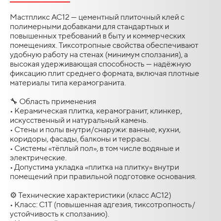
Мастпликс AC12 — цементный плиточный клей с
полимерными добавками для стандартных и
повышенных требований в быту и коммерческих
помещениях. Тиксотропные свойства обеспечивают
удобную работу на стенах (минимум сползания), а
высокая удерживающая способность — надёжную
фиксацию плит среднего формата, включая плотные
материалы типа керамогранита.
🔧 Область применения
• Керамическая плитка, керамогранит, клинкер,
искусственный и натуральный камень.
• Стены и полы внутри/снаружи: ванные, кухни,
коридоры, фасады, балконы и террасы.
• Системы «тёплый пол», в том числе водяные и
электрические.
• Допустима укладка «плитка на плитку» внутри
помещений при правильной подготовке основания.
⚙️ Технические характеристики (класс AC12)
• Класс: C1T (повышенная адгезия, тиксотропность/
устойчивость к сползанию).