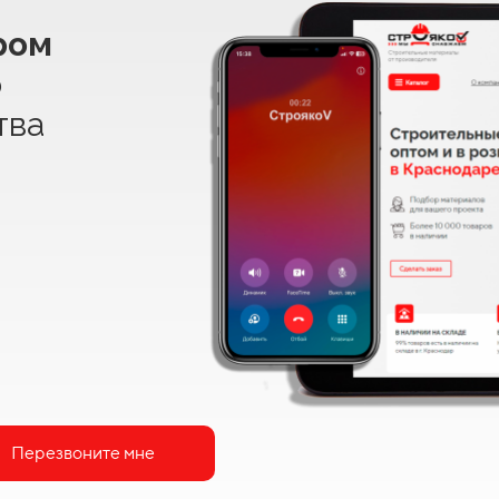
ром
о
тва
Перезвоните мне