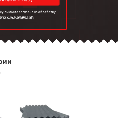
у, вы даете согласие на
обработку
персональных данных
рии
»