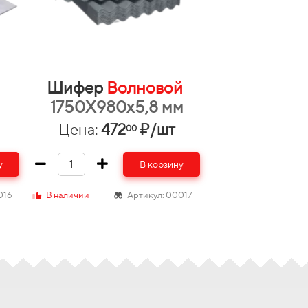
й
Шифер
Волновой
м
1750Х980х5,8 мм
Цена:
472
₽/шт
00
у
В корзину
016
В наличии
Артикул: 00017