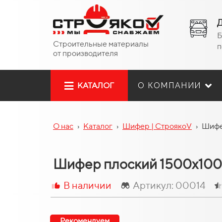
Д
Б
Строительные материалы
п
от производителя
О КОМПАНИИ
КАТАЛОГ
О нас
›
Каталог
›
Шифер | СтроякоV
›
Шифе
Шифер плоский 1500х100
В наличии
Артикул: 00014
Рекомендуем