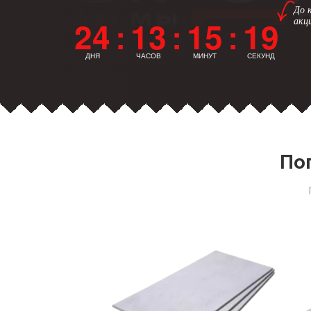
До 
24
13
15
18
акц
:
:
:
ДНЯ
ЧАСОВ
МИНУТ
СЕКУНД
По