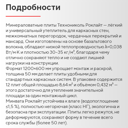
Подробности
Минераловатные плиты Технониколь Роклайт — лёгкий
и универсальный утеплитель для каркасных стен,
межкомнатных перегородок, чердачных перекрытий и
мансард. Они изготовлены на основе базальтового
волокна, обладают низкой теплопроводностью λ=0,038
Вт/м·К и плотностью 30–35 кг/м³, благодаря чему
отлично сохраняют тепло и не создают лишней
нагрузки на конструкции.
Формат 1200×600 мм упрощает монтаж и раскрой,
толщина 50 мм делает плиты удобными для
стандартных каркасных систем. В упаковке содержится
12 плит общей площадью 8,64 м² и объёмом 0,432 м³ —
этого достаточно для утепления значительной
площади за один монтажный цикл.
Минвата Роклайт устойчива к влаге (водопоглощение
≤1,5 %), полностью негорючая (класс НГ), экологична и
безопасна при эксплуатации. Плиты легко режутся, не
деформируются, сохраняют форму в течение всего
срока службы (более 50 лет).